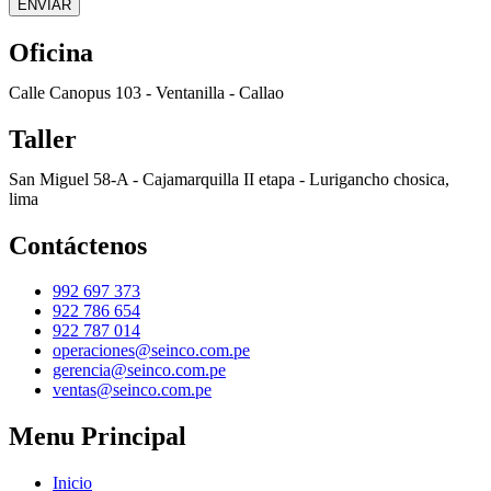
ENVIAR
Oficina
Calle Canopus 103 - Ventanilla - Callao
Taller
San Miguel 58-A - Cajamarquilla II etapa - Lurigancho chosica,
lima
Contáctenos
992 697 373
922 786 654
922 787 014
operaciones@seinco.com.pe
gerencia@seinco.com.pe
ventas@seinco.com.pe
Menu Principal
Inicio