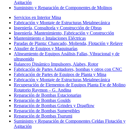
Agitación
Suministro y Reparación de Componentes de Molinos
Servicios en Interior Mina
Fabricación y Montaje de Estructuras Metalmecánica
Ingeniería, Consultoría y Construcción de Obras
Ingeniería, Mantenimiento, Fabricación y Construcción
Mantenimiento e Intalaciones Eléctricas
Paradas de Planta: Chancado, Molienda, Flotación y Relave
Alquiler de Equipos y Maquinarías
Alineamiento de Equipos Análisis Fallas, Vibracional y de
ultrasonido
Balanceo Dinámico Impulsores, Alabes, Rotor
Fabricación de Partes Agitadores, bombas y otros con CNC
Fabricación de Partes de Equipos de Planta y Mina
Fabricación y Montaje de Estructuras Metalmecánica
Recuperación de Elementos de Equipos Planta Eje de Molino
Rotatorio Raymon – G. Andina
Reparación de Bombas Estacionarias
Reparación de Bombas Goulds
Reparación de Bombas Grindex y Dragflow
Reparación de Bombas Sumergibles
Reparación de Bombas Tsurumi
Suministro y Reparación de Componentes Celdas Flotación y
Agitación