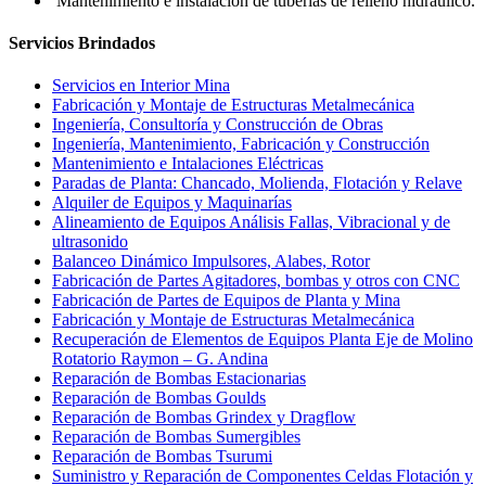
Mantenimiento e instalación de tuberías de relleno hidráulico.
Servicios Brindados
Servicios en Interior Mina
Fabricación y Montaje de Estructuras Metalmecánica
Ingeniería, Consultoría y Construcción de Obras
Ingeniería, Mantenimiento, Fabricación y Construcción
Mantenimiento e Intalaciones Eléctricas
Paradas de Planta: Chancado, Molienda, Flotación y Relave
Alquiler de Equipos y Maquinarías
Alineamiento de Equipos Análisis Fallas, Vibracional y de
ultrasonido
Balanceo Dinámico Impulsores, Alabes, Rotor
Fabricación de Partes Agitadores, bombas y otros con CNC
Fabricación de Partes de Equipos de Planta y Mina
Fabricación y Montaje de Estructuras Metalmecánica
Recuperación de Elementos de Equipos Planta Eje de Molino
Rotatorio Raymon – G. Andina
Reparación de Bombas Estacionarias
Reparación de Bombas Goulds
Reparación de Bombas Grindex y Dragflow
Reparación de Bombas Sumergibles
Reparación de Bombas Tsurumi
Suministro y Reparación de Componentes Celdas Flotación y